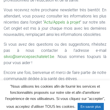
professionnels de l’éducation et de la santé.
Vous recevrez notre prochaine newsletter très bientôt. En
attendant, vous pouvez consulter les informations les plus
récentes dans l’onglet “
Actu/Appels à projet
” sur notre site.
Cet onglet est mis à jour chaque mois avec les dernières
nouveautés, remplaçant ainsi les informations obsolètes.
Si vous avez des questions ou des suggestions, n’hésitez
pas à nous contacter à l’adresse e-mail
silvio@servicepsechatelet.be
. Nous sommes toujours là
pour vous aider !
Encore une fois, bienvenue et merci de faire partie de notre
communauté dédiée à la santé des élèves.
"Nous utilisons les cookies afin de fournir les services et
fonctionnalités proposés sur notre site et afin d’améliorer
l’expérience de nos utilisateurs. Si vous cliquez sur "accepter",
a.s.b.l Centre de Sante de Chatelet-Service de promotion de la santé
vous acceptez d'utiliser TOUS les cookies.
En savoir plus